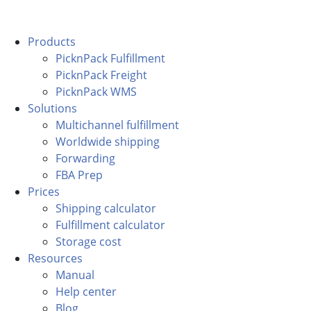
Products
PicknPack Fulfillment
PicknPack Freight
PicknPack WMS
Solutions
Multichannel fulfillment
Worldwide shipping
Forwarding
FBA Prep
Prices
Shipping calculator
Fulfillment calculator
Storage cost
Resources
Manual
Help center
Blog