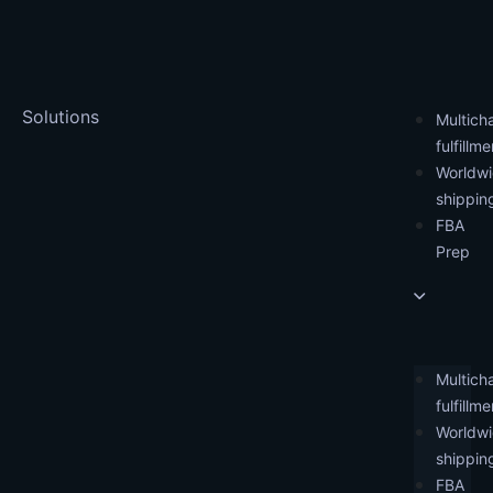
Solutions
Multich
fulfillme
Worldw
shippin
FBA
Prep
Multich
fulfillme
Worldw
shippin
FBA