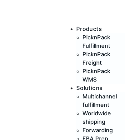
Products
PicknPack
Fulfillment
PicknPack
Freight
PicknPack
WMS
Solutions
Multichannel
fulfillment
Worldwide
shipping
Forwarding
FBA Prep