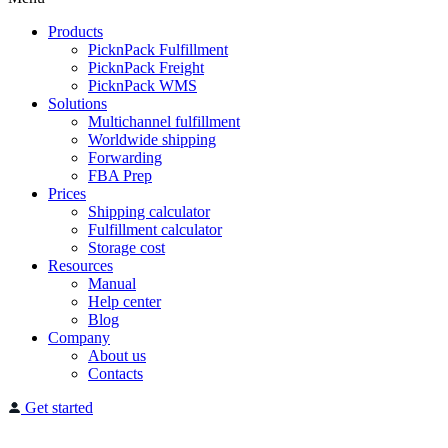
Products
PicknPack Fulfillment
PicknPack Freight
PicknPack WMS
Solutions
Multichannel fulfillment
Worldwide shipping
Forwarding
FBA Prep
Prices
Shipping calculator
Fulfillment calculator
Storage cost
Resources
Manual
Help center
Blog
Company
About us
Contacts
Get started