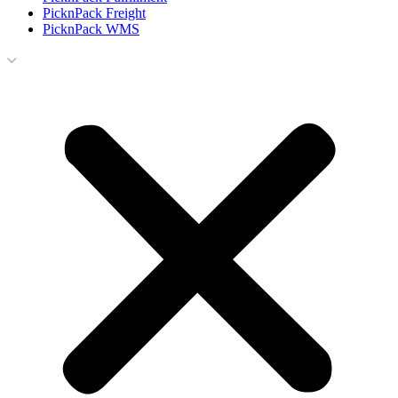
PicknPack Freight
PicknPack WMS