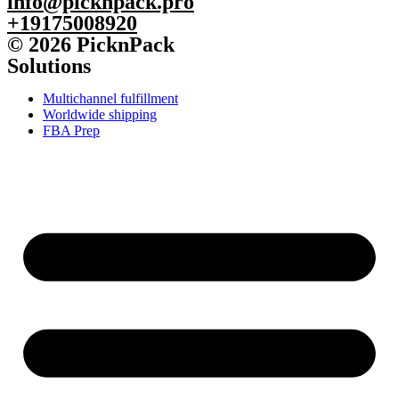
info@picknpack.pro
+19175008920
© 2026 PicknPack
Solutions
Multichannel fulfillment
Worldwide shipping
FBA Prep