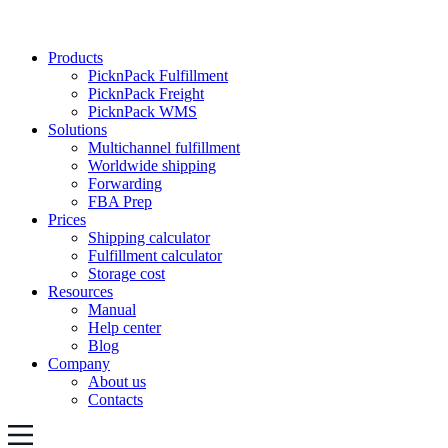
Products
PicknPack Fulfillment
PicknPack Freight
PicknPack WMS
Solutions
Multichannel fulfillment
Worldwide shipping
Forwarding
FBA Prep
Prices
Shipping calculator
Fulfillment calculator
Storage cost
Resources
Manual
Help center
Blog
Company
About us
Contacts