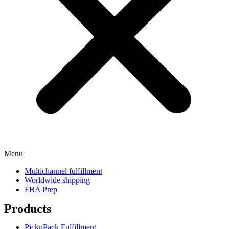
Menu
Multichannel fulfillment
Worldwide shipping
FBA Prep
Products
PicknPack Fulfillment