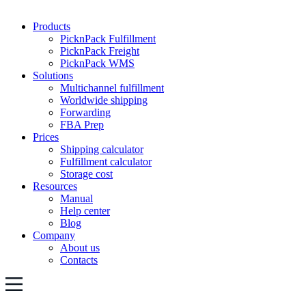
Products
PicknPack Fulfillment
PicknPack Freight
PicknPack WMS
Solutions
Multichannel fulfillment
Worldwide shipping
Forwarding
FBA Prep
Prices
Shipping calculator
Fulfillment calculator
Storage cost
Resources
Manual
Help center
Blog
Company
About us
Contacts